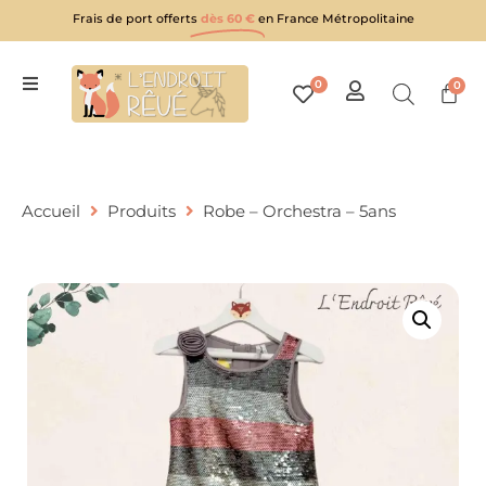
Frais de port offerts
dès 60 €
en France Métropolitaine
0
0
Accueil
Produits
Robe – Orchestra – 5ans