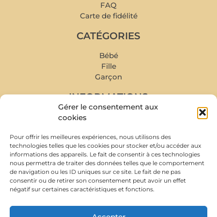
FAQ
Carte de fidélité
CATÉGORIES
Bébé
Fille
Garçon
INFORMATIONS
Gérer le consentement aux
Mon compte
cookies
Mes commandes
Pour offrir les meilleures expériences, nous utilisons des
Livraison et retour
technologies telles que les cookies pour stocker et/ou accéder aux
Prise de rendez-vous
informations des appareils. Le fait de consentir à ces technologies
Conditions de rachat
nous permettra de traiter des données telles que le comportement
de navigation ou les ID uniques sur ce site. Le fait de ne pas
À PROPOS
consentir ou de retirer son consentement peut avoir un effet
négatif sur certaines caractéristiques et fonctions.
Accepter