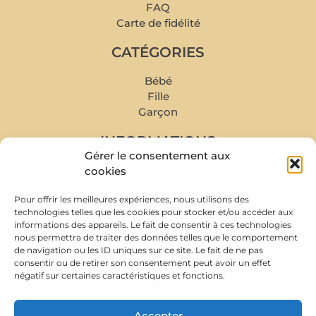
FAQ
Carte de fidélité
CATÉGORIES
Bébé
Fille
Garçon
INFORMATIONS
Gérer le consentement aux
Mon compte
cookies
Mes commandes
Pour offrir les meilleures expériences, nous utilisons des
Livraison et retour
technologies telles que les cookies pour stocker et/ou accéder aux
Prise de rendez-vous
informations des appareils. Le fait de consentir à ces technologies
Conditions de rachat
nous permettra de traiter des données telles que le comportement
de navigation ou les ID uniques sur ce site. Le fait de ne pas
À PROPOS
consentir ou de retirer son consentement peut avoir un effet
négatif sur certaines caractéristiques et fonctions.
Accepter