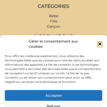
CATÉGORIES
Bébé
Fille
Garçon
INFORMATIONS
Gérer le consentement aux
Mon compte
cookies
Mes commandes
Pour offrir les meilleures expériences, nous utilisons des
Livraison et retour
technologies telles que les cookies pour stocker et/ou accéder aux
Prise de rendez-vous
informations des appareils. Le fait de consentir à ces technologies
Conditions de rachat
nous permettra de traiter des données telles que le comportement
de navigation ou les ID uniques sur ce site. Le fait de ne pas
À PROPOS
consentir ou de retirer son consentement peut avoir un effet
négatif sur certaines caractéristiques et fonctions.
Accepter
Contactez-moi
Refuser