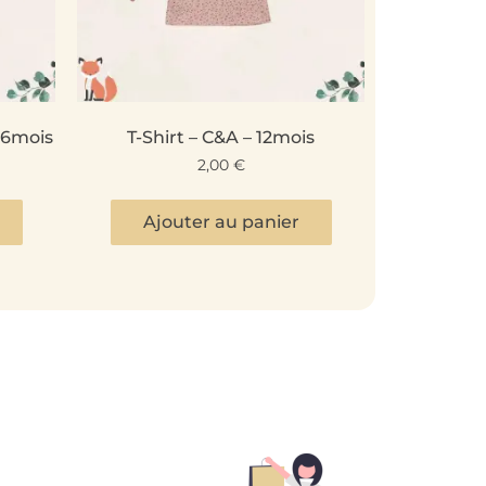
 6mois
T-Shirt – C&A – 12mois
2,00
€
Ajouter au panier