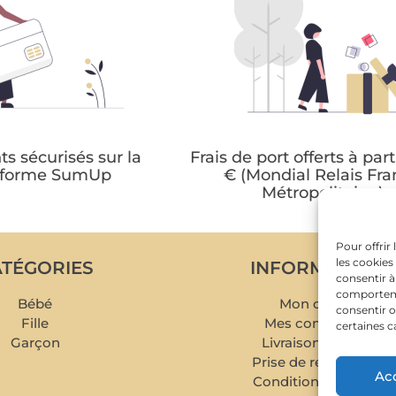
s sécurisés sur la
Frais de port offerts à part
eforme SumUp
€ (Mondial Relais Fr
Métropolitaine)
Pour offrir
les cookies
TÉGORIES
INFORMATIONS
consentir à
comportemen
Bébé
Mon compte
consentir o
Fille
Mes commandes
certaines c
Garçon
Livraison et retour
Prise de rendez-vous
Ac
Conditions de rachat