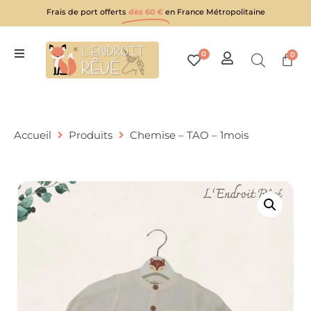
Frais de port offerts
dès 60 €
en France Métropolitaine
0
0
Accueil
Produits
Chemise – TAO – 1mois