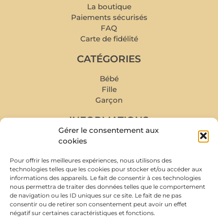
La boutique
Paiements sécurisés
FAQ
Carte de fidélité
CATÉGORIES
Bébé
Fille
Garçon
INFORMATIONS
Gérer le consentement aux
Mon compte
cookies
Mes commandes
Pour offrir les meilleures expériences, nous utilisons des
Livraison et retour
technologies telles que les cookies pour stocker et/ou accéder aux
Prise de rendez-vous
informations des appareils. Le fait de consentir à ces technologies
Conditions de rachat
nous permettra de traiter des données telles que le comportement
de navigation ou les ID uniques sur ce site. Le fait de ne pas
À PROPOS
consentir ou de retirer son consentement peut avoir un effet
négatif sur certaines caractéristiques et fonctions.