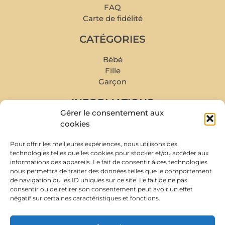
FAQ
Carte de fidélité
CATÉGORIES
Bébé
Fille
Garçon
INFORMATIONS
Gérer le consentement aux
Mon compte
cookies
Mes commandes
Pour offrir les meilleures expériences, nous utilisons des
Livraison et retour
technologies telles que les cookies pour stocker et/ou accéder aux
Prise de rendez-vous
informations des appareils. Le fait de consentir à ces technologies
Conditions de rachat
nous permettra de traiter des données telles que le comportement
de navigation ou les ID uniques sur ce site. Le fait de ne pas
À PROPOS
consentir ou de retirer son consentement peut avoir un effet
négatif sur certaines caractéristiques et fonctions.