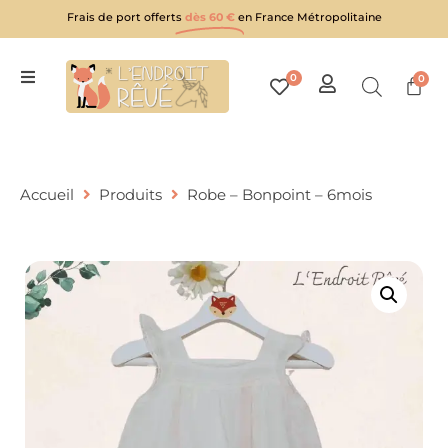
Frais de port offerts
dès 60 €
en France Métropolitaine
0
0
Accueil
Produits
Robe – Bonpoint – 6mois