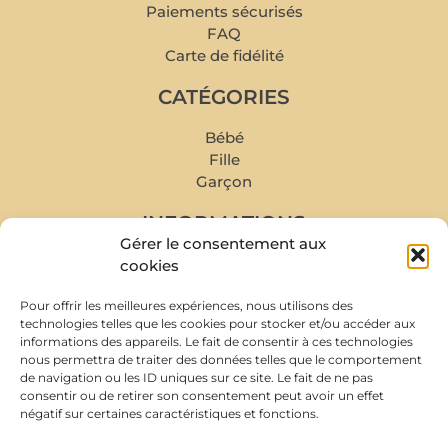
Paiements sécurisés
FAQ
Carte de fidélité
CATÉGORIES
Bébé
Fille
Garçon
INFORMATIONS
Gérer le consentement aux
Mon compte
cookies
Mes commandes
Pour offrir les meilleures expériences, nous utilisons des
Livraison et retour
technologies telles que les cookies pour stocker et/ou accéder aux
Prise de rendez-vous
informations des appareils. Le fait de consentir à ces technologies
Conditions de rachat
nous permettra de traiter des données telles que le comportement
de navigation ou les ID uniques sur ce site. Le fait de ne pas
À PROPOS
consentir ou de retirer son consentement peut avoir un effet
négatif sur certaines caractéristiques et fonctions.