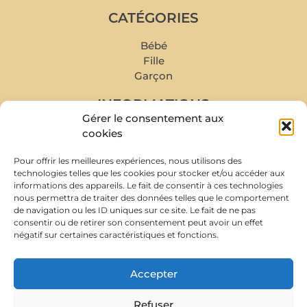
CATÉGORIES
Bébé
Fille
Garçon
INFORMATIONS
Gérer le consentement aux
Mon compte
cookies
Mes commandes
Pour offrir les meilleures expériences, nous utilisons des
Livraison et retour
technologies telles que les cookies pour stocker et/ou accéder aux
Prise de rendez-vous
informations des appareils. Le fait de consentir à ces technologies
Conditions de rachat
nous permettra de traiter des données telles que le comportement
de navigation ou les ID uniques sur ce site. Le fait de ne pas
À PROPOS
consentir ou de retirer son consentement peut avoir un effet
négatif sur certaines caractéristiques et fonctions.
Accepter
Contactez-moi
Refuser